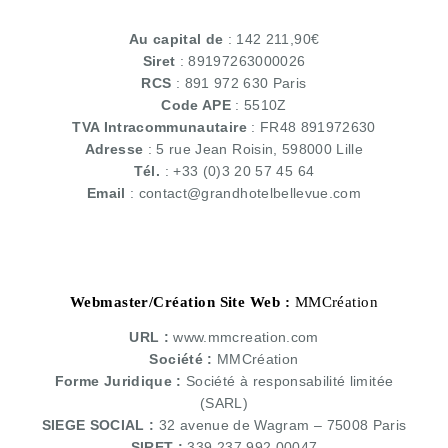
Au capital de
: 142 211,90€
Siret
: 89197263000026
RCS
: 891 972 630 Paris
Code APE
: 5510Z
TVA Intracommunautaire
: FR48 891972630
Adresse
: 5 rue Jean Roisin, 598000 Lille
Tél.
: +33 (0)3 20 57 45 64
Email
: contact@grandhotelbellevue.com
Webmaster/Création Site Web :
MMCréation
URL :
www.mmcreation.com
Société :
MMCréation
Forme Juridique :
Société à responsabilité limitée
(SARL)
SIEGE SOCIAL :
32 avenue de Wagram – 75008 Paris
SIRET :
339 237 992 00047