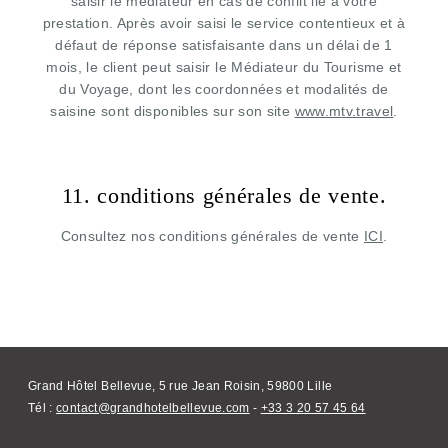
saisir le médiateur en cas de conflit lié à votre
prestation. Après avoir saisi le service contentieux et à
défaut de réponse satisfaisante dans un délai de 1
mois, le client peut saisir le Médiateur du Tourisme et
du Voyage, dont les coordonnées et modalités de
saisine sont disponibles sur son site
www.mtv.travel
.
11. conditions générales de vente.
Consultez nos conditions générales de vente
ICI
.
Grand Hôtel Bellevue
5 rue Jean Roisin 59800 Lille - France
contact@grandhotelbellevue.com
+33 3 20 57 45 64
Grand Hôtel Bellevue, 5 rue Jean Roisin, 59800 Lille
Tél :
contact@grandhotelbellevue.com
-
+33 3 20 57 45 64