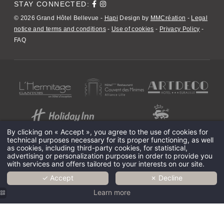
STAY CONNECTED:
© 2026 Grand Hôtel Bellevue -
Hapi
Design by
MMCréation
-
Legal
notice and terms and conditions
-
Use of cookies
-
Privacy Policy
-
FAQ
By clicking on « Accept », you agree to the use of cookies for
technical purposes necessary for its proper functioning, as well
as cookies, including third-party cookies, for statistical,
Coffee shop Lille center
Weekend Lille in love
Unusual night Lille
Love hotel Lille
advertising or personalization purposes in order to provide you
Charming hotel Lille France
with services and offers tailored to your interests on our site.
✓ Accept
✗ Decline
Learn more