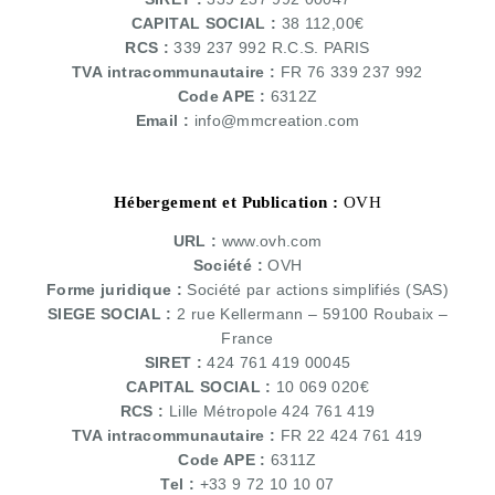
CAPITAL SOCIAL :
38 112,00€
RCS :
339 237 992 R.C.S. PARIS
TVA intracommunautaire :
FR 76 339 237 992
Code APE :
6312Z
Email :
info@mmcreation.com
Hébergement et Publication :
OVH
URL :
www.ovh.com
Société :
OVH
Forme juridique :
Société par actions simplifiés (SAS)
SIEGE SOCIAL :
2 rue Kellermann – 59100 Roubaix –
France
SIRET :
424 761 419 00045
CAPITAL SOCIAL :
10 069 020€
RCS :
Lille Métropole 424 761 419
TVA intracommunautaire :
FR 22 424 761 419
Code APE :
6311Z
Tel :
+33 9 72 10 10 07