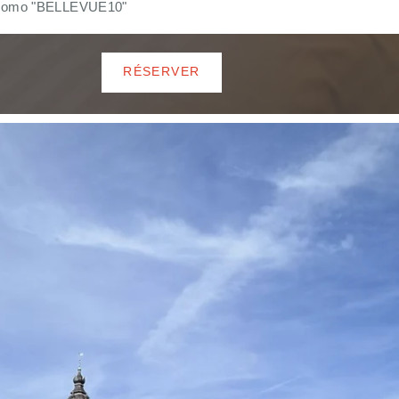
de promo "BELLEVUE10"
RÉSERVER