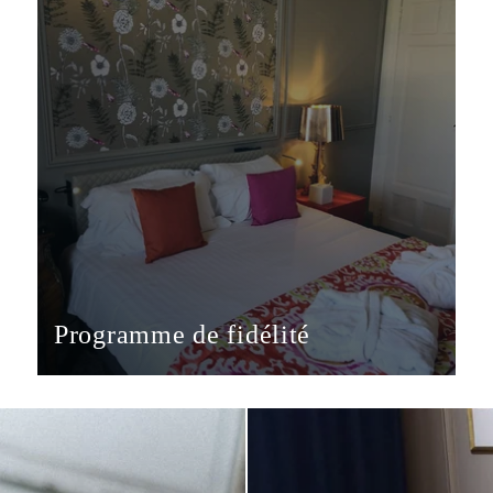
OFFRES & ACTUS
AUTOUR DE L'HÔTEL
CONTACT & ACCÈS
Programme de fidélité
Bénificez de vos avantages fidélités
EN SAVOIR PLUS