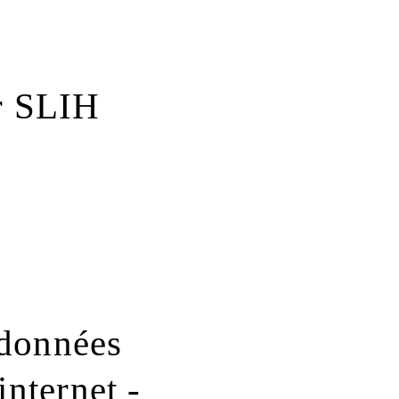
er SLIH
 données
internet -