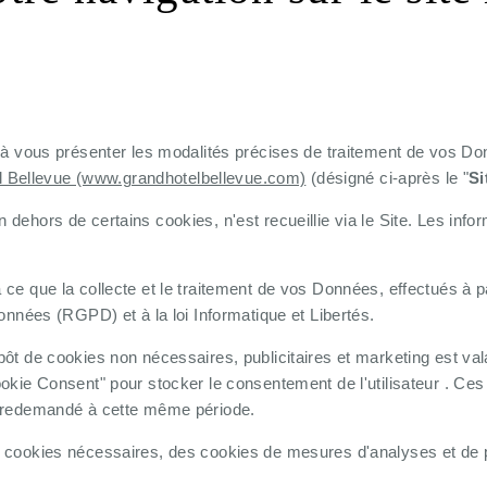
OFFRES & ACTUS
AUTOUR DE L'HÔTEL
CONTACT & ACCÈS
 à vous présenter les modalités précises de traitement de vos Do
l Bellevue (www.grandhotelbellevue.com)
(désigné ci-après le "
Si
ehors de certains cookies, n'est recueillie via le Site. Les info
e que la collecte et le traitement de vos Données, effectués à pa
onnées (RGPD) et à la loi Informatique et Libertés.
ôt de cookies non nécessaires, publicitaires et marketing est va
kie Consent" pour stocker le consentement de l'utilisateur . Ces 
c redemandé à cette même période.
 cookies nécessaires, des cookies de mesures d'analyses et de 