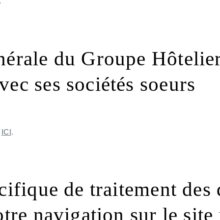
.
nérale du Groupe Hôteli
vec ses sociétés soeurs
ACCUEIL
e
ICI
.
CHAMBRES
SERVICES
BARS
écifique de traitement des
PHOTOS
tre navigation sur le site 