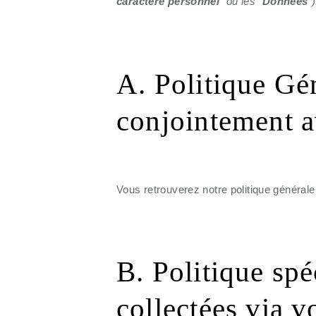
caractère personnel
" ou les "
Données
")
A. Politique Gé
conjointement a
Vous retrouverez notre politique général
B. Politique sp
collectées via vo