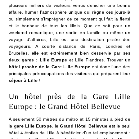
plusieurs milliers de visiteurs venus dénicher une bonne
affaire, humer l’atmosphère unique qui règne ces jours-là
ACCUEIL
ou simplement s’imprégner de ce moment qui fait la fierté
et le bonheur de tous les lillois. Que ce soit pour un
CHAMBRES
weekend romantique, une sortie en famille ou même un
SERVICES
voyage d’affaires, Lille est une destination prisée des
voyageurs. A courte distance de Paris, Londres et
BARS
Bruxelles, elle est extrêmement bien desservie par ses
PHOTOS
deux gares : Lille Europe
et Lille Flandres. Trouver un
OFFRES & ACTUS
hôtel proche de la Gare Lille Europe
est donc l’une des
principales préoccupations des visiteurs qui préparent leur
AUTOUR DE L'HÔTEL
séjour à Lille
!
CONTACT & ACCÈS
Un hôtel près de la Gare Lille
Europe : le Grand Hôtel Bellevue
A seulement 50 mètres du métro et 15 minutes à pied de
la
gare Lille Europe
, le
Grand Hôtel Bellevue
est le seul
hôtel 4 étoiles de Lille à bénéficier d’un tel emplacement
: