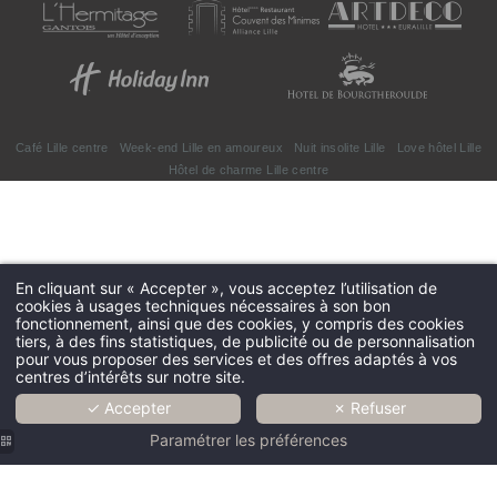
Grand Hôtel Bellevue
Café Lille centre
Week-end Lille en amoureux
Nuit insolite Lille
Love hôtel Lille
5 rue Jean Roisin 59800 Lille - France
Hôtel de charme Lille centre
hotel@grandhotelbellevue.com
+33 3 20 57 45 64
En cliquant sur « Accepter », vous acceptez l’utilisation de
cookies à usages techniques nécessaires à son bon
fonctionnement, ainsi que des cookies, y compris des cookies
tiers, à des fins statistiques, de publicité ou de personnalisation
pour vous proposer des services et des offres adaptés à vos
centres d’intérêts sur notre site.
✓ Accepter
✗ Refuser
Paramétrer les préférences